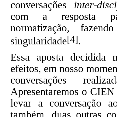
conversações
inter-disc
com a resposta p
normatização, fazen
[4]
singularidade
.
Essa aposta decidida 
efeitos, em nosso moment
conversações reali
Apresentaremos o CIE
levar a conversação a
também, duas outras co