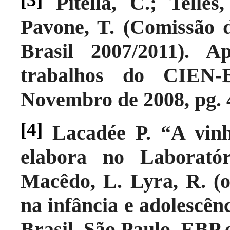
Pitella, C.; Telle
Pavone, T. (Comissão
Brasil 2007/2011). 
trabalhos do CIEN-B
Novembro de 2008, pg. 
[4]
Lacadée P. “A vinhe
elabora no Laborató
Macêdo, L. Lyra, R. (o
na infância e adolescên
Brasil. São Paulo. EBP 