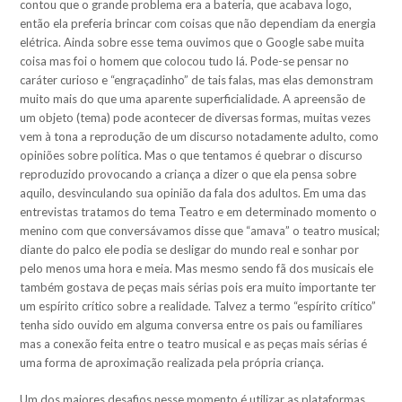
contou que o grande problema era a bateria, que acabava logo,
então ela preferia brincar com coisas que não dependiam da energia
elétrica. Ainda sobre esse tema ouvimos que o Google sabe muita
coisa mas foi o homem que colocou tudo lá. Pode-se pensar no
caráter curioso e “engraçadinho” de tais falas, mas elas demonstram
muito mais do que uma aparente superficialidade. A apreensão de
um objeto (tema) pode acontecer de diversas formas, muitas vezes
vem à tona a reprodução de um discurso notadamente adulto, como
opiniões sobre política. Mas o que tentamos é quebrar o discurso
reproduzido provocando a criança a dizer o que ela pensa sobre
aquilo, desvinculando sua opinião da fala dos adultos. Em uma das
entrevistas tratamos do tema Teatro e em determinado momento o
menino com que conversávamos disse que “amava” o teatro musical;
diante do palco ele podia se desligar do mundo real e sonhar por
pelo menos uma hora e meia. Mas mesmo sendo fã dos musicais ele
também gostava de peças mais sérias pois era muito importante ter
um espírito crítico sobre a realidade. Talvez a termo “espírito crítico”
tenha sido ouvido em alguma conversa entre os pais ou familiares
mas a conexão feita entre o teatro musical e as peças mais sérias é
uma forma de aproximação realizada pela própria criança.
Um dos maiores desafios nesse momento é utilizar as plataformas