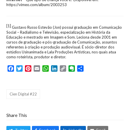
https://vimeo.com/album/2003253
[1]
Gustavo Russo Estevão (Jon) possui graduação em Comunicação
Social – Radialismo e Televisão, especialização em História da
Educação e mestrado em Imagem e Som. Leciona desde 2001 em
cursos de graduação e pós-graduação de Comunicação, assuntos
referentes à criação e produção audiovisual. É sócio-diretor dos
estúdios Usinanimada e Lala Produções Artísticas, nos quais atua
como roteirista, produtor e diretor.
Facebook
Twitter
Pinterest
Email
WhatsApp
LinkedIn
Copy
Evernote
Share
Link
Cien Digital #22
Share This