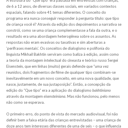
A estrutura do “Que tipo” era pautada em entrevistas com crianças,
de 6 a 12 anos, de diversas classes sociais, em variados contextos
espaciais, falando sobre 41 temas diferentes. O conceito do
programa era nunca conseguir responder à pergunta título: que tipo
de criança você é? Através da edição dos depoimentos a narrativa se
constrói, como se uma criança complementasse a fala da outra, e o
resultado era uma abordagem heterogênea sobre os assuntos. As
respostas não eram evasivas ou taxativas e sim aberturas a
‘perífrases mentais’. Os conceitos de dialogismo e polifonia do
linguista Mikhail Bakhtin serviram como baliza à edição, assim como
a teoria da montagem intelectual do cineasta e teórico russo Sergei
Eisenstein, que em linhas (muito) gerais defende que “uma vez
reunidos, dois fragmentos de filme de qualquer tipo combinam-se
inevitavelmente em um novo conceito, em uma nova qualidade, que
nasce, justamente, de sua justaposição”. Então, a concepção da
edição do “Que tipo” era a aplicação do dialogismo
bakhtiniano
através da montagem
eisensteiniana
. Mas não funcionou, pelo menos
não como se esperava.
O primeiro erro, do ponto de vista do mercado audiovisual, foi não
definir bem a faixa etária das crianças entrevistadas – uma criança de
doze anos tem interesses diferentes de uma de seis – o que influencia