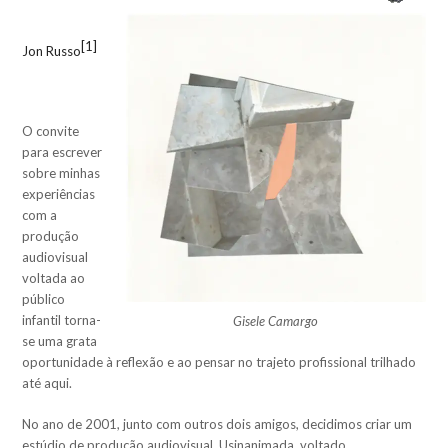
[1]
Jon Russo
O convite
para escrever
sobre minhas
experiências
com a
produção
audiovisual
voltada ao
público
infantil torna-
Gisele Camargo
se uma grata
oportunidade à reflexão e ao pensar no trajeto profissional trilhado
até aqui.
No ano de 2001, junto com outros dois amigos, decidimos criar um
estúdio de produção audiovisual, Usinanimada, voltado