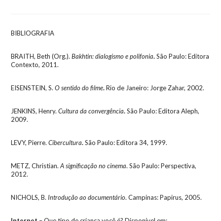
BIBLIOGRAFIA
BRAITH, Beth (Org.).
Bakhtin: dialogismo e polifonia
.
São Paulo: Editora
Contexto, 2011.
EISENSTEIN, S.
O sentido do filme
.
Rio de Janeiro: Jorge Zahar, 2002.
JENKINS, Henry.
Cultura da convergência
.
São Paulo: Editora Aleph,
2009.
LEVY, Pierre.
Cibercultura
.
São Paulo: Editora 34, 1999.
METZ, Christian.
A significação no cinema
. São Paulo: Perspectiva,
2012.
NICHOLS, B.
Introdução ao documentário
. Campinas: Papirus, 2005.
Internet
– Que tipo de criança você é? Disponível em: