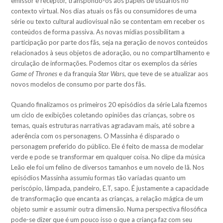
emissor e receptor, transpondo-os aos papéis de usuários no
contexto virtual. Nos dias atuais os fãs ou consumidores de uma
série ou texto cultural audiovisual não se contentam em receber os
conteúdos de forma passiva. As novas mídias possibilitam a
participação por parte dos fãs, seja na geração de novos conteúdos
relacionados à seus objetos de adoração, ou no compartilhamento e
circulação de informações. Podemos citar os exemplos da séries
Game of Thrones
e da franquia
Star Wars
, que teve de se atualizar aos
novos modelos de consumo por parte dos fãs.
Quando finalizamos os primeiros 20 episódios da série Lala fizemos
um ciclo de exibições coletando opiniões das crianças, sobre os
temas, quais estruturas narrativas agradavam mais, até sobre a
aderência com os personagens. O Massinha é disparado o
personagem preferido do público. Ele é feito de massa de modelar
verde e pode se transformar em qualquer coisa. No clipe da música
Leão ele foi um felino de diversos tamanhos e um novelo de lã. Nos
episódios Massinha assumiu formas tão variadas quanto um
periscópio, lâmpada, pandeiro, E.T, sapo. É justamente a capacidade
de transformação que encanta as crianças, a relação mágica de um
objeto sumir e assumir outra dimensão. Numa perspectiva filosófica
pode-se dizer que é um pouco isso o que a criança faz com seu