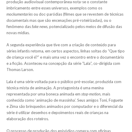
produção audiovisual contemporânea nota-se o constante
imbricamento entre esses universos, exemplos como os
mockumentaries
ou doc-paródias (filmes que se revestem de técnicas
documentais mas que são encenações pré-roteirizadas), ou o
fenômeno das
fake news
, potencializado pelos meios de difusão das
novas mídias.
A segunda experiência que tive com a criação de conteúdo para
séries infantis retoma, em certos aspectos, linhas soltas do “Que tipo
de criança você é?” e mais uma vez o encontro entre o documentário
e a ficção. Aconteceu na concepção da série “Lala”, co-dirigida com
Thomas Larson.
Lala é uma série voltada para o público pré-escolar, produzida com
técnica mista de animação. A protagonista é uma menina
representada por uma boneca animada em
stop-motion
, mais
conhecida como ‘animação de massinha’. Seus amigos Toni, Foguete
e Zima são brinquedos animados por computador e o diferencial da
série é utilizar desenhos e depoimentos reais de crianças na
elaboração dos roteiros.
O processo de produção dos episódios começa com oficinas