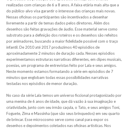
realizadas com crianças de 6 a 8 anos. A faixa etária mais alta que a
do público-alvo visa garantir o interesse das crianças mais novas.
Nessas oficinas os participantes são incentivados a desenhar
livremente a partir de temas dados pelos diretores. Além dos
desenhos são feitas gravações de áudio. Esse material serve como
substrato para a definição dos roteiros e os desenhos são refeitos
por animadores, buscando a maior fidelidade possível com o traço
infantil. De 2010 até 2017 produzimos 40 episódios de
aproximadamente 2 minutos de duração cada. Nesses episódios
experimentamos estruturas narrativas diferentes, em clipes musicais,
poesias, um programa de entrevistas feito por Lala e seus amigos.
Neste momento estamos formatando a série em episódios de 7
minutos que englobam todas essas possibilidades narrativas
testadas nos episódios de menor duração.
No caso da série Lala temos um universo ficcional protagonizado por
uma menina de 6 anos de idade, que dá vazão à sua imaginação e
criatividade, junto com seu irmão caçula, o Tato, e seus amigos Toni,
Foguete, Zima e Massinha (que são seus brinquedos) em seu quarto
de brincar. Esse microcosmo serve como canal para expor os
desenhos e depoimentos coletados nas oficinas artísticas. Nos