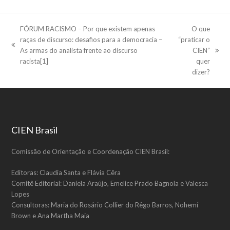
FÓRUM RACISMO – Por que existem apenas
O que
raças de discurso: desafios para a democracia –
“praticar o
previous
As armas do analista frente ao discurso
CIEN”
next
post:
racista[1]
quer
post:
dizer?
CIEN Brasil
Comissão de Orientação e Coordenação CIEN Brasil:
Editoras: Claudia Santa e Flávia Cêra
Comitê Editorial: Daniela Araújo, Emelice Prado Bagnola e Valesca
Lopes
Consultoras: Maria do Rosário Collier do Rêgo Barros, Nohemí
Brown e Ana Martha Maia