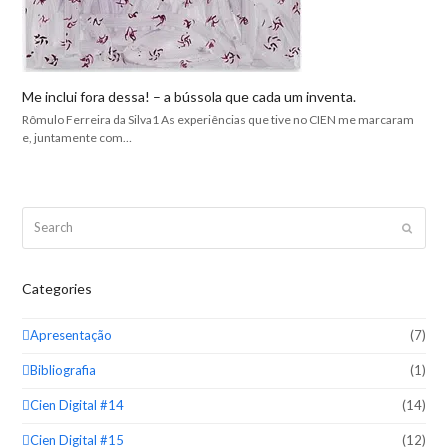
Me inclui fora dessa! – a bússola que cada um inventa.
Rômulo Ferreira da Silva1 As experiências que tive no CIEN me marcaram
e, juntamente com…
Search
Submit
Categories
Apresentação
(7)
Bibliografia
(1)
Cien Digital #14
(14)
Cien Digital #15
(12)