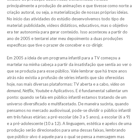
principalmente a produção de animações e que tivesse como norte a
criação autoral, ou seja, a materialização de nossas próprias ideias.
No início das atividades do estúdio desenvolvemos todo tipo de
material: publicidade, vídeos didáticos, educativos, mas o objetivo
era ter autonomia para gerar conteúdo. Isso aconteceu a partir do
ano de 2005 e tentarei ater meu depoimento a duas produções
específicas que tive o prazer de conceber e co-dirigir.
Em 2005 a ideia de um programa infantil para a TV começou a
martelar na minha cabeça a partir da insatisfação que sentia ao ver o
que se produzia para esse público. Vale lembrar que há treze anos
atrás não existia a profusão de séries infantis que são oferecidas
hoje, nas mais diversas plataformas: TV aberta e a cabo,
video on
demand, Netflix
,
Youtube
e Aplicativos. E é fundamental salientar um
ponto: quando se fala em público infantil estamos tratando de um
universo diversificado e multifacetado. De maneira sucinta, quando
pensamos no mercado audiovisual, pode-se dividir o público infantil
em três faixas etárias: a pré-escolar (de 3 a 5 anos), a escolar (6 a 9)
e a pré-adolescente (10 a 12). A linguagem, estética e apelos de uma
produção serão direcionados para uma dessas faixas, lembrando
que público-alvo é aquele para o qual se pensa a mensagem mas