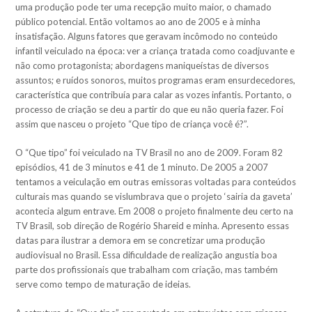
uma produção pode ter uma recepção muito maior, o chamado
público potencial. Então voltamos ao ano de 2005 e à minha
insatisfação. Alguns fatores que geravam incômodo no conteúdo
infantil veiculado na época: ver a criança tratada como coadjuvante e
não como protagonista; abordagens maniqueístas de diversos
assuntos; e ruídos sonoros, muitos programas eram ensurdecedores,
característica que contribuía para calar as vozes infantis. Portanto, o
processo de criação se deu a partir do que eu não queria fazer. Foi
assim que nasceu o projeto “Que tipo de criança você é?”.
O “Que tipo” foi veiculado na TV Brasil no ano de 2009. Foram 82
episódios, 41 de 3 minutos e 41 de 1 minuto. De 2005 a 2007
tentamos a veiculação em outras emissoras voltadas para conteúdos
culturais mas quando se vislumbrava que o projeto ‘sairia da gaveta’
acontecia algum entrave. Em 2008 o projeto finalmente deu certo na
TV Brasil, sob direção de Rogério Shareid e minha. Apresento essas
datas para ilustrar a demora em se concretizar uma produção
audiovisual no Brasil. Essa dificuldade de realização angustia boa
parte dos profissionais que trabalham com criação, mas também
serve como tempo de maturação de ideias.