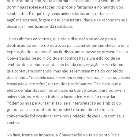
de horror no sonho, volta a dormir na realidade – no sentido de
dormir nas representações, no próprio fantasma e no mundo dos
semblantes. É o que os jovens universitários nos contam: se a
angústia aparece, fogem disso com naturalidade e se escondem nos
discursos hipnotizantes da realidade.
Já nos últimos encontros, quando a discussão se move para a
decifração do sonho do outro, os participantes tentam chegar a uma
explicação dos sonhos. A partir disso, um impasse se presentifica na
Conversação: se no início dos encontros havia um esforço de se
lembrar dos sonhos e anotar, no fim da conversação, eles relatam
que continuam sonhando, mas não se lembram mais do conteúdo
dos sonhos. “
Tô dando mais importância para meu sonho, mas ao mesmo
tempo não quero saber”,
diz um dos participantes. Fica claro que o
efeito de falar dos sonhos oníricos na Conversação, para os jovens
universitários, é de um trabalho inconsciente de não recordar.
Podemos nos perguntar, então, se a interpretação no âmbito do
grupo causa um ponto de impossível e se um dos efeitos da
conversação foi ocasionar uma nova relação de cada um com seus
sonhos.
No final, frente ao impasse, a Conversação volta ao ponto inicial: