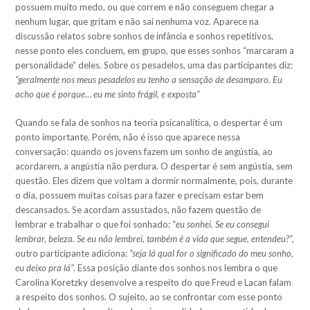
possuem muito medo, ou que correm e não conseguem chegar a
nenhum lugar, que gritam e não sai nenhuma voz. Aparece na
discussão relatos sobre sonhos de infância e sonhos repetitivos,
nesse ponto eles concluem, em grupo, que esses sonhos “marcaram a
personalidade” deles. Sobre os pesadelos, uma das participantes diz:
“geralmente nos meus pesadelos eu tenho a sensação de desamparo. Eu
acho que é porque… eu me sinto frágil, e exposta”
Quando se fala de sonhos na teoria psicanalítica, o despertar é um
ponto importante. Porém, não é isso que aparece nessa
conversação: quando os jovens fazem um sonho de angústia, ao
acordarem, a angústia não perdura. O despertar é sem angústia, sem
questão. Eles dizem que voltam a dormir normalmente, pois, durante
o dia, possuem muitas coisas para fazer e precisam estar bem
descansados. Se acordam assustados, não fazem questão de
lembrar e trabalhar o que foi sonhado: “
eu sonhei. Se eu consegui
lembrar, beleza. Se eu não lembrei, também é a vida que segue, entendeu?”
,
outro participante adiciona:
“seja lá qual for o significado do meu sonho,
eu deixo pra lá”
. Essa posição diante dos sonhos nos lembra o que
Carolina Koretzky desenvolve a respeito do que Freud e Lacan falam
a respeito dos sonhos. O sujeito, ao se confrontar com esse ponto