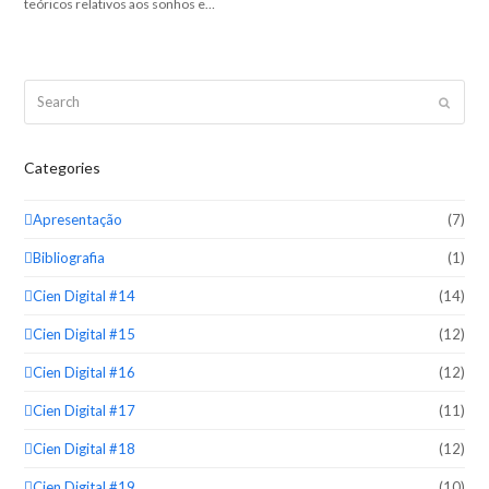
teóricos relativos aos sonhos e…
Search
Submit
Categories
Apresentação
(7)
Bibliografia
(1)
Cien Digital #14
(14)
Cien Digital #15
(12)
Cien Digital #16
(12)
Cien Digital #17
(11)
Cien Digital #18
(12)
Cien Digital #19
(10)