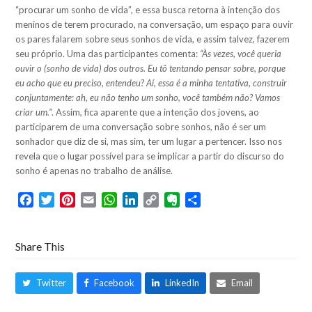
“procurar um sonho de vida”, e essa busca retorna à intenção dos
meninos de terem procurado, na conversação, um espaço para ouvir
os pares falarem sobre seus sonhos de vida, e assim talvez, fazerem
seu próprio. Uma das participantes comenta:
“Às vezes, você queria
ouvir o (sonho de vida) dos outros. Eu tô tentando pensar sobre, porque
eu acho que eu preciso, entendeu? Aí, essa é a minha tentativa, construir
conjuntamente: ah, eu não tenho um sonho, você também não? Vamos
criar um.”
. Assim, fica aparente que a intenção dos jovens, ao
participarem de uma conversação sobre sonhos, não é ser um
sonhador que diz de si, mas sim, ter um lugar a pertencer. Isso nos
revela que o lugar possível para se implicar a partir do discurso do
sonho é apenas no trabalho de análise.
Facebook
Twitter
Pinterest
Email
WhatsApp
LinkedIn
Copy
Evernote
Share
Link
Share This
Twitter
Facebook
LinkedIn
Email