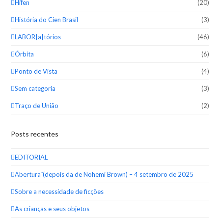
Hífen
(20)
História do Cien Brasil
(3)
LABOR|a|tórios
(46)
Órbita
(6)
Ponto de Vista
(4)
Sem categoria
(3)
Traço de União
(2)
Posts recentes
EDITORIAL
Abertura¨(depois da de Nohemi Brown) – 4 setembro de 2025
Sobre a necessidade de ficções
As crianças e seus objetos