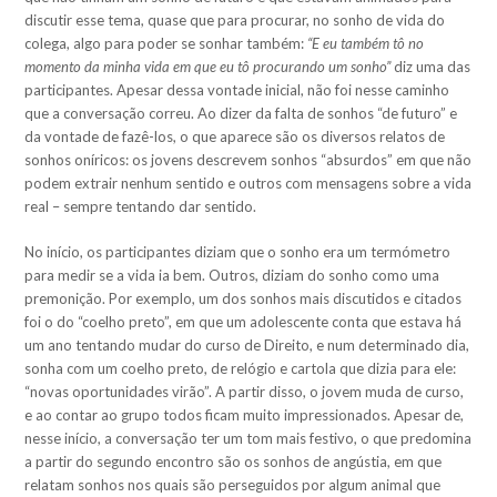
discutir esse tema, quase que para procurar, no sonho de vida do
colega, algo para poder se sonhar também:
“E eu também tô no
momento da minha vida em que eu tô procurando um sonho”
diz uma das
participantes. Apesar dessa vontade inicial, não foi nesse caminho
que a conversação correu. Ao dizer da falta de sonhos “de futuro” e
da vontade de fazê-los, o que aparece são os diversos relatos de
sonhos oníricos: os jovens descrevem sonhos “absurdos” em que não
podem extrair nenhum sentido e outros com mensagens sobre a vida
real – sempre tentando dar sentido.
No início, os participantes diziam que o sonho era um termómetro
para medir se a vida ia bem. Outros, diziam do sonho como uma
premonição. Por exemplo, um dos sonhos mais discutidos e citados
foi o do “coelho preto”, em que um adolescente conta que estava há
um ano tentando mudar do curso de Direito, e num determinado dia,
sonha com um coelho preto, de relógio e cartola que dizia para ele:
“novas oportunidades virão”. A partir disso, o jovem muda de curso,
e ao contar ao grupo todos ficam muito impressionados. Apesar de,
nesse início, a conversação ter um tom mais festivo, o que predomina
a partir do segundo encontro são os sonhos de angústia, em que
relatam sonhos nos quais são perseguidos por algum animal que