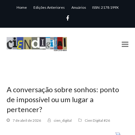
Home
Edições Anteriores
Anuários
ISSN: 2178 199X
Facebook
A conversação sobre sonhos: ponto
de impossível ou um lugar a
pertencer?
7 de abril de 2026
cien_digital
Cien Digital #26