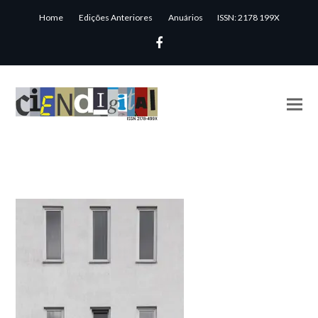
Home
Edições Anteriores
Anuários
ISSN: 2178 199X
Facebook