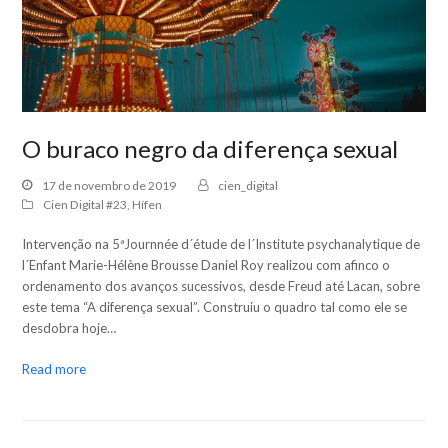
O buraco negro da diferença sexual
17 de novembro de 2019
cien_digital
Cien Digital #23
,
Hífen
Intervenção na 5ªJournnée d´étude de l´Institute psychanalytique de
l´Enfant Marie-Hélène Brousse Daniel Roy realizou com afinco o
ordenamento dos avanços sucessivos, desde Freud até Lacan, sobre
este tema “A diferença sexual”. Construiu o quadro tal como ele se
desdobra hoje…
Read more