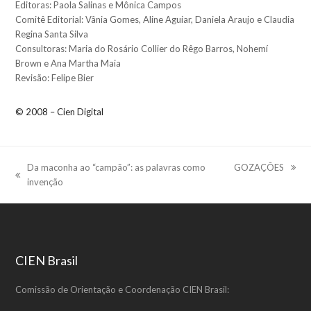
Editoras: Paola Salinas e Mônica Campos
Comitê Editorial: Vânia Gomes, Aline Aguiar, Daniela Araujo e Claudia
Regina Santa Silva
Consultoras: Maria do Rosário Collier do Rêgo Barros, Nohemí
Brown e Ana Martha Maia
Revisão: Felipe Bier
© 2008 – Cien Digital
Da maconha ao “campão”: as palavras como
GOZAÇÕES
next
previous
invenção
post:
post:
CIEN Brasil
Comissão de Orientação e Coordenação CIEN Brasil: