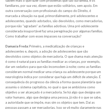
sabem mais o que fazer com problemas que são da família, e os
familiares, por sua vez, dizem que estão solitários, sem apoio. Em
outra conversação com profissionais do campo do Direito, é
marcada a situação na qual, primordialmente, pré-adolescentes e
adolescentes, quando adotados, são devolvidos, como mercadorias,
porque não “agradam” as famílias adotivas. Uma pré-adolescente
considerada insuportável faz uma peregrinação por algumas famílias.
Como trabalhar com esses impasses na conversação?
Damasia Freda:
Primeiro, a medicalização de crianças e
adolescentes e, depois, a adoção de adolescentes que são
devolvidos como objetos de mercadoria. O que chama mais atenção
é como é natural para as famílias medicar as crianças, por exemplo,
dar um sedativo para que não incomodem à noite; como as famílias
consideram normal medicar uma criança ou adolescente porque um
neurologista indica por considerar que haja um déficit de atenção. É
consequência do progresso da ciência a forma quase planetária que
assumiu o sistema capitalista, no qual o que se ambiciona como
objetivo a ser alcançado é a mercadoria. Se há algo que designa um
valor humano, algo que designa uma pessoa, já não é o que se sabe,
a autoridade que se impõe, mas sim os objetos que tem. Daí as
pessoas passam a ser mercadorias. Isso se vê muito claramente nas