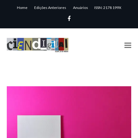
Home
Edições Anteriores
Anuários
ISSN: 2178 199X
Facebook