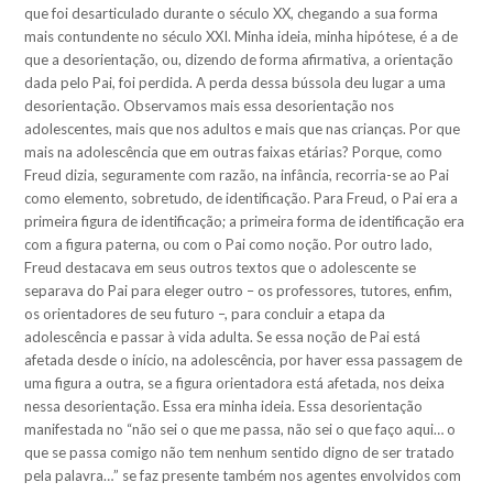
que foi desarticulado durante o século XX, chegando a sua forma
mais contundente no século XXI. Minha ideia, minha hipótese, é a de
que a desorientaçã
o, ou, dizendo de forma afirmativa, a orientação
dada pelo Pai, foi perdida. A perda dessa bússola deu lugar a uma
desorientação. Observamos mais essa desorientação nos
adolescentes, mais que nos adultos e mais que nas crianças. Por que
mais na adolescência que em outras faixas etárias? Porque, como
Freud dizia, seguramente com razão, na infância, recorria-se ao Pai
como elemento, sobretudo, de identificação. Para Freud, o Pai era a
primeira figura de identificação; a primeira forma de identificação era
com a figura paterna, ou com o Pai como noção. Por outro lado,
Freud destacava em seus outros textos que o adolescente se
separava do Pai para eleger outro – os professores, tutores, enfim,
os orientadores de seu futuro –, para concluir a etapa da
adolescência e passar à vida adulta. Se essa noção de Pai está
afetada desde o início, na adolescência, por haver essa passagem de
uma figura a outra, se a figura orientadora está afetada, nos deixa
nessa desorientação. Essa era minha ideia. Essa desorientação
manifestada no “não sei o que me passa, não sei o que faço aqui… o
que se passa comigo não tem nenhum sentido digno de ser tratado
pela palavra…”
se faz presente também nos agentes envolvidos com