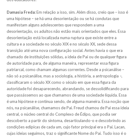
Damasia Freda:
Em relação a isso, sim. Além disso, creio que – isso é
uma hipótese – se há uma desorientação ou se há condutas que
manifestam alguns adolescentes que respondem a uma
desorientação, os adultos não estão mais orientados que eles. Essa
desorientação está localizada numa ruptura que existe entre a
cultura e a sociedade no século XIX e no século XX, sede dessa
transição até uma nova configuração social. Antes havia o que era
chamado de instituições sólidas, a ideia de Pai ou de qualquer figura
de autoridade para, de alguma maneira, representar essa figura
patriarcal, como chamam algumas correntes. Desde a psicanálise –
não só a psicanálise, mas a sociologia, a história, a antropologia –,
classificaram o século XX como o século em que essa figura da
autoridade foi desaparecendo, abrandando, se dessolidificando para
que passássemos ao que chamamos de uma sociedade líquida. Essa
é uma hipótese e continua sendo, de alguma maneira. Essa noção que
nós, na psicanálise, chamamos de Pai. Freud chamou de Pai essa ideia
central, o núcleo central do Complexo de Édipo, que podia ser
descoberto a partir do sintoma, desarticulando-o e descobrindo as
condições edípicas de cada um, cujo fator principal era o Pai. Lacan,
cujas ideias seguimos, traz o significante Nome do Pai. Tudo isso é o