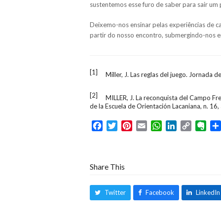
sustentemos esse furo de saber para sair um
Deixemo-nos ensinar pelas experiências de c
partir do nosso encontro, submergindo-nos e
[1]
Miller, J. Las reglas del juego. Jornada de
[2]
MILLER, J. La reconquista del Campo Freudi
de la Escuela de Orientación Lacaniana, n. 16
Facebook
Twitter
Pinterest
Email
WhatsApp
LinkedIn
Copy
Eve
Link
Share This
Twitter
Facebook
LinkedIn