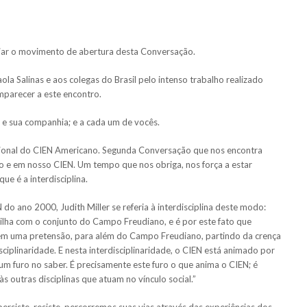
iciar o movimento de abertura desta Conversação.
ola Salinas e aos colegas do Brasil pelo intenso trabalho realizado
mparecer a este encontro.
 e sua companhia; e a cada um de vocês.
ional do CIEN Americano. Segunda Conversação que nos encontra
 e em nosso CIEN. Um tempo que nos obriga, nos força a estar
que é a interdisciplina.
 do ano 2000, Judith Miller se referia à interdisciplina deste modo:
ilha com o conjunto do Campo Freudiano, e é por este fato que
m uma pretensão, para além do Campo Freudiano, partindo da crença
ciplinaridade. E nesta interdisciplinaridade, o CIEN está animado por
um furo no saber. É precisamente este furo o que anima o CIEN; é
às outras disciplinas que atuam no vínculo social.”
ersiste, resiste, percorremos suas vias através das experiências dos