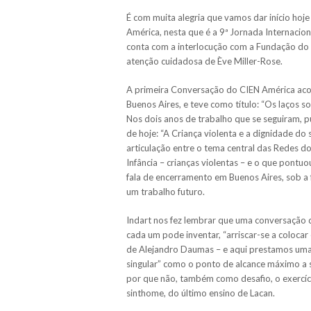
É com muita alegria que vamos dar início hoj
América, nesta que é a 9ª Jornada Internacion
conta com a interlocução com a Fundação do
atenção cuidadosa de Ève Miller-Rose.
A primeira Conversação do CIEN América aco
Buenos Aires, e teve como título: “Os laços so
Nos dois anos de trabalho que se seguiram, 
de hoje: “A Criança violenta e a dignidade do 
articulação entre o tema central das Redes 
Infância – crianças violentas – e o que pontu
fala de encerramento em Buenos Aires, sob a
um trabalho futuro.
Indart nos fez lembrar que uma conversação
cada um pode inventar, “arriscar-se a colocar
de Alejandro Daumas – e aqui prestamos uma 
singular” como o ponto de alcance máximo a 
por que não, também como desafio, o exercíci
sinthome, do último ensino de Lacan.