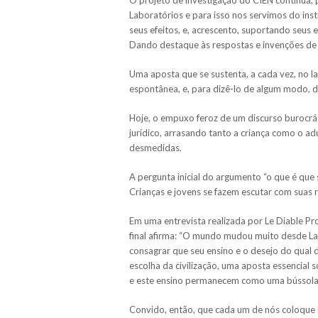
Laboratórios e para isso nos servimos do in
seus efeitos, e, acrescento, suportando seus 
Dando destaque às respostas e invenções de 
Uma aposta que se sustenta, a cada vez, no l
espontânea, e, para dizê-lo de algum modo, d
Hoje, o empuxo feroz de um discurso burocrát
jurídico, arrasando tanto a criança como o ad
desmedidas.
A pergunta inicial do argumento “o que é que
Crianças e jovens se fazem escutar com suas 
Em uma entrevista realizada por Le Diable P
final afirma: “O mundo mudou muito desde La
consagrar que seu ensino e o desejo do qual
escolha da civilização, uma aposta essencial s
e este ensino permanecem como uma bússola fi
Convido, então, que cada um de nós coloque 