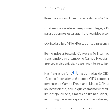
Daniela Teggi:
Bom dia a todos. É um prazer estar aqui e in
Gostaria de agradecer, em primeiro lugar, à Pa
para podermos estar aqui hoje reunidos e co
Obrigada a Ève Miller-Rose, por sua presença
Bem-vindos à Segunda Conversação Internac
transitando outro tempo no Campo Freudiano
atentos e disponíveis, nesse laço tão peculiar 
[1]
Nas “regras do jogo”
, nas Jornadas do CIEN
“Crer no inconsciente é o que o CIEN compart
pertence ao Campo Freudiano. Mas o CIEN te
no inconsciente, aquilo que chamamos interdis
um desejo, ou seja, a marca de um não saber, 
muito singular e se dirige aos outros saberes, 
O projeto de investigação do CIEN continua, p