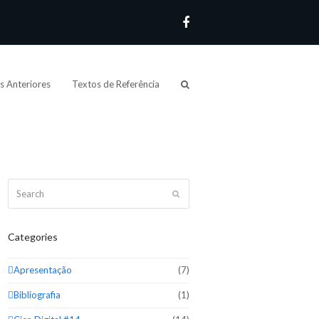
Facebook
s Anteriores
Textos de Referência
Search
Submit
Categories
Apresentação
(7)
Bibliografia
(1)