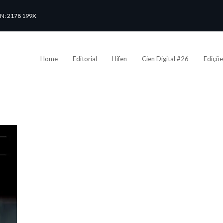
SN: 2178 199X
Home
Editorial
Hífen
Cien Digital #26
Ediçõe