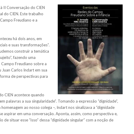
e à II Conversação do CIEN
al do CIEN. Este trabalho
 Campo Freudiano e a
nteceu há dois anos, em
ciais e suas transformações”.
pudemos construir a temática
sujeito”, fazendo uma
do Campo Freudiano sobre a
ou Juan Carlos Indart em sua
 forma de perspectivas para
 do CIEN acontece quando
 em palavras a sua singularidade”. Tomando a expressão “dignidade”,
homenagem ao nosso colega –, Indart nos sinalizava a “dignidade
se aspirar em uma conversação. Aponta, assim, como perspectiva e,
o de situar esse “isso” dessa “dignidade singular” com a noção de