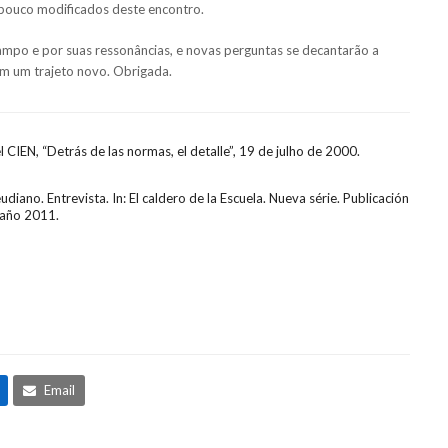
 pouco modificados deste encontro.
ampo e por suas ressonâncias, e novas perguntas se decantarão a
m um trajeto novo. Obrigada.
l CIEN, “Detrás de las normas, el detalle”, 19 de julho de 2000.
ano. Entrevista. In: El caldero de la Escuela. Nueva série. Publicación
, año 2011.
rnote
Share
Email