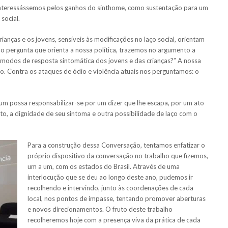
s interessássemos pelos ganhos do sinthome, como sustentação para um
 social.
anças e os jovens, sensíveis às modificações no laço social, orientam
o pergunta que orienta a nossa política, trazemos no argumento a
 modos de resposta sintomática dos jovens e das crianças?” A nossa
o. Contra os ataques de ódio e violência atuais nos perguntamos: o
 um possa responsabilizar-se por um dizer que lhe escapa, por um ato
to, a dignidade de seu sintoma e outra possibilidade de laço com o
Para a construção dessa Conversação, tentamos enfatizar o
próprio dispositivo da conversação no trabalho que fizemos,
um a um, com os estados do Brasil. Através de uma
interlocução que se deu ao longo deste ano, pudemos ir
recolhendo e intervindo, junto às coordenações de cada
local, nos pontos de impasse, tentando promover aberturas
e novos direcionamentos. O fruto deste trabalho
recolheremos hoje com a presença viva da prática de cada