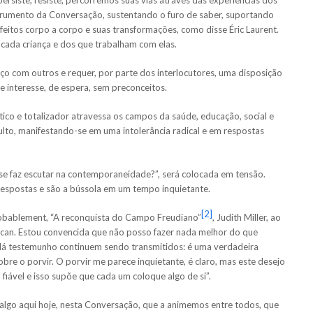
strumento da Conversação, sustentando o furo de saber, suportando
efeitos corpo a corpo e suas transformações, como disse Éric Laurent.
cada criança e dos que trabalham com elas.
aço com outros e requer, por parte dos interlocutores, uma disposição
e interesse, de espera, sem preconceitos.
ico e totalizador atravessa os campos da saúde, educação, social e
ulto, manifestando-se em uma intolerância radical e em respostas
 se faz escutar na contemporaneidade?”, será colocada em tensão.
respostas e são a bússola em um tempo inquietante.
[2]
robablement, “A reconquista do Campo Freudiano”
, Judith Miller, ao
can. Estou convencida que não posso fazer nada melhor do que
 dá testemunho continuem sendo transmitidos: é uma verdadeira
obre o porvir. O porvir me parece inquietante, é claro, mas este desejo
ável e isso supõe que cada um coloque algo de si”.
algo aqui hoje, nesta Conversação, que a animemos entre todos, que