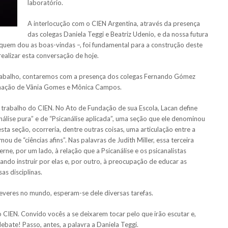
laboratório.
A interlocução com o CIEN Argentina, através da presença
das colegas Daniela Teggi e Beatriz Udenio, e da nossa futura
 quem dou as boas-vindas –, foi fundamental para a construção deste
ealizar esta conversação de hoje.
trabalho, contaremos com a presença dos colegas Fernando Gómez
denação de Vânia Gomes e Mônica Campos.
 trabalho do CIEN. No Ato de Fundação de sua Escola, Lacan define
análise pura” e de “Psicanálise aplicada”, uma seção que ele denominou
 seção, ocorreria, dentre outras coisas, uma articulação entre a
mou de “ciências afins”. Nas palavras de Judith Miller, essa terceira
rne, por um lado, à relação que a Psicanálise e os psicanalistas
ando instruir por elas e, por outro, à preocupação de educar as
as disciplinas.
deveres no mundo, esperam-se dele diversas tarefas.
do CIEN. Convido vocês a se deixarem tocar pelo que irão escutar e,
bate! Passo, antes, a palavra a Daniela Teggi.