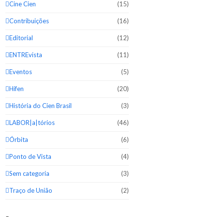
Cine Cien
(15)
Contribuições
(16)
Editorial
(12)
ENTREvista
(11)
Eventos
(5)
Hífen
(20)
História do Cien Brasil
(3)
LABOR|a|tórios
(46)
Órbita
(6)
Ponto de Vista
(4)
Sem categoria
(3)
Traço de União
(2)