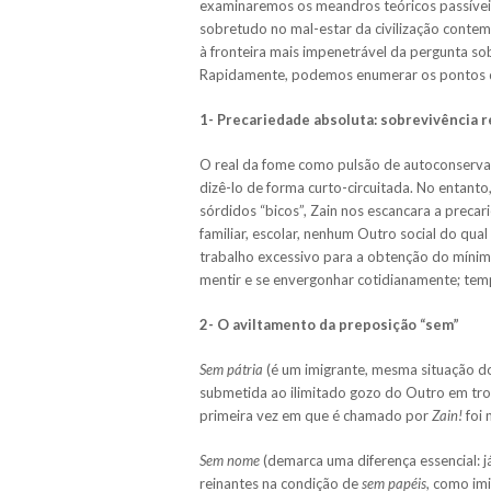
examinaremos os meandros teóricos passíve
sobretudo no mal-estar da civilização conte
à fronteira mais impenetrável da pergunta so
Rapidamente, podemos enumerar os pontos de
1- Precariedade absoluta: sobrevivência 
O real da fome como pulsão de autoconserva
dizê-lo de forma curto-circuitada. No entant
sórdidos “bicos”, Zain nos escancara a prec
familiar, escolar, nenhum Outro social do qua
trabalho excessivo para a obtenção do mínimo
mentir e se envergonhar cotidianamente; te
2- O aviltamento da preposição “sem”
Sem
pátria
(é um imigrante, mesma situação do
submetida ao ilimitado gozo do Outro em tro
primeira vez em que é chamado por
Zain!
foi 
Sem nome
(demarca uma diferença essencial: j
reinantes na condição de
sem papéis
, como imi