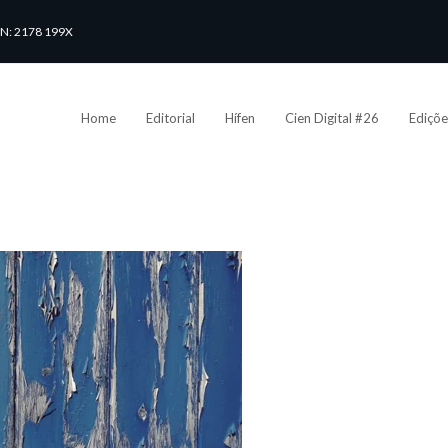
SN: 2178 199X
Home
Editorial
Hífen
Cien Digital #26
Ediçõe