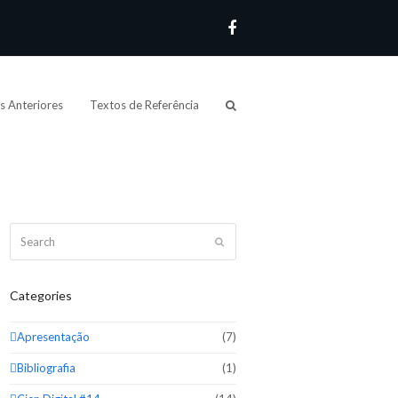
Facebook
s Anteriores
Textos de Referência
Search
Submit
Categories
Apresentação
(7)
Bibliografia
(1)