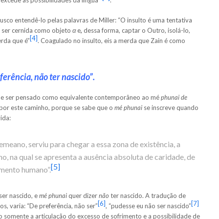
usco entendê-lo pelas palavras de Miller: “O insulto é uma tentativa
a ser cernida como objeto
α
e
,
dessa forma, captar o Outro, isolá-lo,
[4]
erda que é”
. Coagulado no insulto, eis a merda que Zain é como
erência, não ter nascido”.
de ser pensado como equivalente contemporâneo ao mé
phunai de
or este caminho, porque se sabe que o
mé phunai
se inscreve quando
ida:
emeano, serviu para chegar a essa zona de existência, a
 na qual se apresenta a ausência absoluta de caridade, de
[5]
imento humano”.
ser nascido, e
mé phunai
quer dizer
não
ter nascido. A tradução de
[6]
[7]
s, varia: “De preferência, não ser”
, “pudesse eu não ser nascido”
 somente a articulação do excesso de sofrimento e a possibilidade de