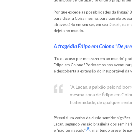
Por que excede as possibilidades da língua? B
para dizer a Coisa mesma, para que ela poss
atravessá-lo em seu ser, em seu Dasein, na m
dejeto no mundo.
A tragédia Édipo em Colono “De pref
“Eu os acuso por me trazerem ao mundo” po
Édipo em Colono
?
Poderemos nos aventurar p
é descoberta a extensão do insuportável da v
“A Lacan, a paixão pelo nó borr
mesma zona de Édipo em Colono,
fraternidade, de qualquer sent
Phunai
é um verbo de duplo sentido: significa 
Lacan, segundo versão brasileira dos seminário
[8]
e “não ter nascido”
, mantendo presente não