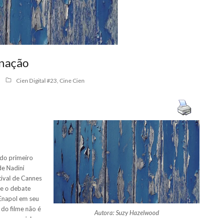
gnação
Cien Digital #23
,
Cine Cien
 do primeiro
 de Nadini
tival de Cannes
 e o debate
 Enapol em seu
 do filme não é
Autora: Suzy Hazelwood