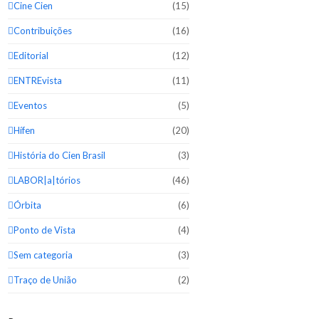
Cine Cien
(15)
Contribuições
(16)
Editorial
(12)
ENTREvista
(11)
Eventos
(5)
Hífen
(20)
História do Cien Brasil
(3)
LABOR|a|tórios
(46)
Órbita
(6)
Ponto de Vista
(4)
Sem categoria
(3)
Traço de União
(2)