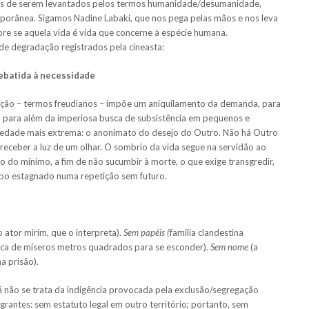
is de serem levantados pelos termos humanidade/desumanidade,
mporânea. Sigamos Nadine Labaki, que nos pega pelas mãos e nos leva
bre se aquela vida é vida que concerne à espécie humana.
 degradação registrados pela cineasta:
rebatida à necessidade
ção – termos freudianos – impõe um aniquilamento da demanda, para
o, para além da imperiosa busca de subsistência em pequenos e
ariedade mais extrema: o anonimato do desejo do Outro. Não há Outro
l receber a luz de um olhar. O sombrio da vida segue na servidão ao
 do mínimo, a fim de não sucumbir à morte, o que exige transgredir,
mpo estagnado numa repetição sem futuro.
 ator mirim, que o interpreta).
Sem
papéis (
família clandestina
ca de míseros metros quadrados para se esconder).
Sem nome
(a
na prisão).
á não se trata da indigência provocada pela exclusão/segregação
grantes: sem estatuto legal em outro território; portanto, sem