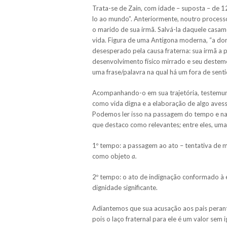
Trata-se de Zain, com idade – suposta – de 12
lo ao mundo”. Anteriormente, noutro processo,
o marido de sua irmã. Salvá-la daquele casam
vida. Figura de uma Antígona moderna, “a dor
desesperado pela causa fraterna: sua irmã a p
desenvolvimento físico mirrado e seu destemo
uma frase/palavra na qual há um fora de senti
Acompanhando-o em sua trajetória, testemun
como vida digna e a elaboração de algo avesso
Podemos ler isso na passagem do tempo e nas
que destaco como relevantes; entre eles, uma 
1º tempo: a passagem ao ato – tentativa de m
como objeto
a.
2º tempo: o ato de indignação conformado à é
dignidade significante.
Adiantemos que sua acusação aos pais perante
pois o laço fraternal para ele é um valor sem