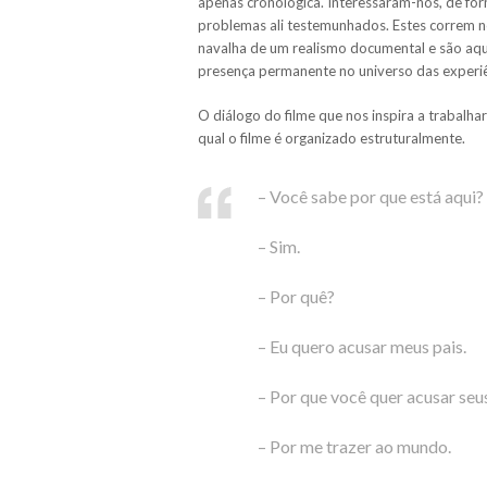
apenas cronológica. Interessaram-nos, de for
problemas ali testemunhados. Estes correm n
navalha de um realismo documental e são aq
presença permanente no universo das experiê
O diálogo do filme que nos inspira a trabalha
qual o filme é organizado estruturalmente.
– Você sabe por que está aqui? 
– Sim.
– Por quê?
– Eu quero acusar meus pais.
– Por que você quer acusar seu
– Por me trazer ao mundo.