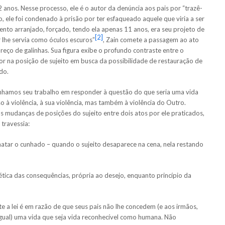
 anos. Nesse processo, ele é o autor da denúncia aos pais por “trazê-
 ele foi condenado à prisão por ter esfaqueado aquele que viria a ser
ento arranjado, forçado, tendo ela apenas 11 anos, era seu projeto de
[2]
 lhe servia como óculos escuros”
, Zain comete a passagem ao ato
reço de galinhas. Sua figura exibe o profundo contraste entre o
r na posição de sujeito em busca da possibilidade de restauração de
do.
hamos seu trabalho em responder à questão do que seria uma vida
 à violência, à sua violência, mas também à violência do Outro.
 mudanças de posições do sujeito entre dois atos por ele praticados,
travessia:
atar o cunhado – quando o sujeito desaparece na cena, nela restando
tica das consequências, própria ao desejo, enquanto princípio da
 a lei é em razão de que seus pais não lhe concedem (e aos irmãos,
 igual) uma vida que seja vida reconhecível como humana. Não