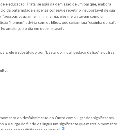
úde e educação. Trata-se aqui da demissão de um pai que, embora
cio da paternidade e apenas consegue repetir o insuportável de sua
o é, “pessoas cuspiam em mim na rua; eles me tratavam como um
dição “homem” adviria com os filhos, que seriam sua “espinha dorsal”.
 Eu amaldiçoo o dia em que me casei”.
is, ele é substituído por “bastardo, inútil, pedaço de lixo” e outras
ulto:
ao momento do desfalecimento do Outro como lugar dos significantes.
mo a e surge do fundo da língua um significante que marca o momento
[3]
 excede as possibilidades da língua”
.