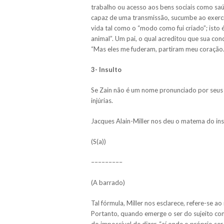
trabalho ou acesso aos bens sociais como sa
capaz de uma transmissão, sucumbe ao exercí
vida tal como o “modo como fui criado”; ist
animal”. Um pai, o qual acreditou que sua con
“Mas eles me fuderam, partiram meu coração.
3- Insulto
Se Zain não é um nome pronunciado por seus pa
injúrias.
Jacques Alain-Miller nos deu o matema do ins
(S(a))
–––––––––
(A barrado)
Tal fórmula, Miller nos esclarece, refere-se 
Portanto, quando emerge o ser do sujeito co
do impossível de dizer, “aí onde o próprio ser