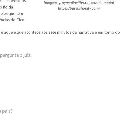
ma especial, os
Imagem: gray-wall-with-cracked-blue-paint
o fio da
https://burst.shopify.com/
ueles que têm
ncias do Cien.
r é aquele que acontece aos sete minutos da narrativa e em torno do
pergunta o juiz.
s pais?